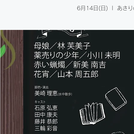
6月14日(日)
  |  
あさり