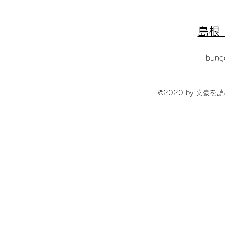
島根 
bung
©2020 by 文豪を