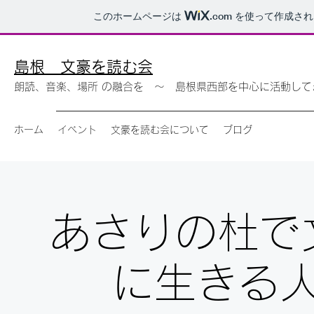
このホームページは
.com
を使って作成され
島根 ​​文豪を読む会
朗読、音楽、場所 の融合を ～ 島根県西部を中心に活動して
ホーム
イベント
文豪を読む会について
ブログ
あさりの杜で
に生きる